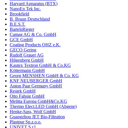
Harvard Apparatus (BTX)
NanoEn Tek Inc.
Brookfield
B. Braun Deutschland
B.E.S.T.
BartelsRieger
Camag AG & Co. GmbH
GCE GmbH
Coating Products OHZ e.K.
GECO Gering
Rudolf Grauer AG
Hilgenberg GmbH
Kautex Textron GmbH & Co.KG
Köttermann GmbH
Georg MENSHEN GmbH & Co. KG
KNF NEUBERGER GmbH
Anton Paar Germany GmbH
Restek GmbH
Otto Fahsig GmbH
Melitta Europa GmbH&Co.KG
Thermo Elect.LED GmbH (Abgene)
Henke-Sass, Wolf GmbH
Guangzhou JET Bio-Filtration
Plastpur Sp.z.o.o.
UNIVET S.r.l.