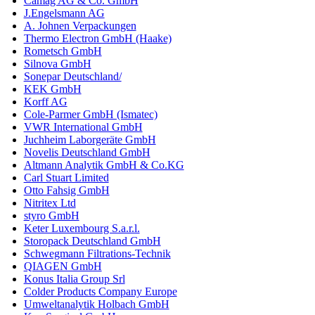
Camag AG & Co. GmbH
J.Engelsmann AG
A. Johnen Verpackungen
Thermo Electron GmbH (Haake)
Rometsch GmbH
Silnova GmbH
Sonepar Deutschland/
KEK GmbH
Korff AG
Cole-Parmer GmbH (Ismatec)
VWR International GmbH
Juchheim Laborgeräte GmbH
Novelis Deutschland GmbH
Altmann Analytik GmbH & Co.KG
Carl Stuart Limited
Otto Fahsig GmbH
Nitritex Ltd
styro GmbH
Keter Luxembourg S.a.r.l.
Storopack Deutschland GmbH
Schwegmann Filtrations-Technik
QIAGEN GmbH
Konus Italia Group Srl
Colder Products Company Europe
Umweltanalytik Holbach GmbH