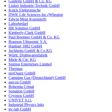
Ganterie GmbH & Co. KG
Linker Industrie-Technik GmbH
Knick Elektronische
DWK Life Sciences Inc.(Wheaton
Edwin Mraz Kunststoff-
Laborbedarf
BR Solution GmbH
Kimberly-Clark GmbH
Paul Boettger GmbH & Co. KG
Branson Ultrasonic S.A.
Hanhart 1882 GmbH
Juchheim GmbH & Co.KG
Württ. Drahtwarenfabrik
Miele & Cie. KG
Spiring Enterprises Limited
Thermax
proQuarz GmbH
Camping Gaz (Deutschland) GmbH
asecos GmbH
Bohemia Cristal
Sonation GmbH
Cryonos GmbH
UNIVET S.r.l.
Industrial Physics Inks
tec-lab GmbH