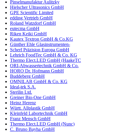
Pinselmanufaktur Aulitzky
Hielscher Ultrasonics GmbH
GPE Scientific Limited
edding Vertrieb GmbH
Roland Watzdorf GmbH
eutecma GmbH
Riken Keiki GmbH
Kautex Textron GmbH & Co.KG
Günther Ehle Glasinstrumenten-
Scherf Präzision Europa GmbH
Lehrich FoodTec GmbH & Co. KG
Thermo Elect.LED GmbH (HaakeTC
ORI-Abwassertechnik GmbH & Co.
HORO Dr. Hofmann GmbH
Buddeberg GmbH
OMNILAB GmbH & Co. KG
Ideal-tek S.A.
Sterilin Ltd.
Greiner Bio-One GmbH
Heinz Herenz
Württ. Allplastik GmbH
Kleinfeld Labortechnik GmbH
Franz Mensch GmbH
Thermo Elect.LED GmbH (Nunc)
C. Bruno Bayha GmbH