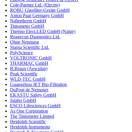
Cole-Parmer Ltd. (Electro)
ROBU Glasfilter-Geräte GmbH
Anton Paar Germany GmbH
Nabertherm GmbH
Tintometer GmbH
Thermo Elect.LED GmbH (Nalge)
Reagecon Diagnostics Ltd.
Ohne Nennung
Starna Scientific Ltd.
PolyScience
VOLTRONIC GmbH
THARMAC GmbH
B.Braun (Aesculap)
Peak Scientific
WLD-TEC GmbH
Guangzhou JET Bio-Filtration
DuPont de Nemours
EKASTU Safety GmbH
Julabo GmbH
ESCO Lifesciences GmbH
As One Corporation
The Tintometer Limited
Heidolph Scientific
Heidolph Instruments