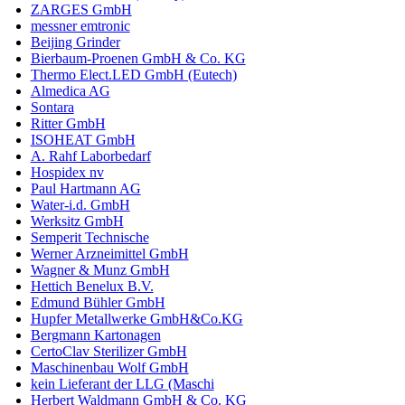
ZARGES GmbH
messner emtronic
Beijing Grinder
Bierbaum-Proenen GmbH & Co. KG
Thermo Elect.LED GmbH (Eutech)
Almedica AG
Sontara
Ritter GmbH
ISOHEAT GmbH
A. Rahf Laborbedarf
Hospidex nv
Paul Hartmann AG
Water-i.d. GmbH
Werksitz GmbH
Semperit Technische
Werner Arzneimittel GmbH
Wagner & Munz GmbH
Hettich Benelux B.V.
Edmund Bühler GmbH
Hupfer Metallwerke GmbH&Co.KG
Bergmann Kartonagen
CertoClav Sterilizer GmbH
Maschinenbau Wolf GmbH
kein Lieferant der LLG (Maschi
Herbert Waldmann GmbH & Co. KG