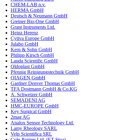
CHEM-LAB n.v.
HERMA GmbH
Deutsch & Neumann GmbH
Greiner Bio-One GmbH
Grant Instruments Ltd.
Heinz Herenz
Cytiva Europe GmbH
Julabo GmbH
Kern & Sohn GmbH
Philipp Kirsch GmbH
Lauda Scientific GmbH
Oldoplast GmbH
Pfennig Reinigungstechnik GmbH
QIAGEN GmbH
Gardner Denver Thomas GmbH
TFA Dostmann GmbH & Co.KG
A. Schweizer GmbH
SEMADENI AG
HMC-EUROPE GmbH
Key Surgical GmbH
2mag AG
Analox Sensor Technology Ltd.
Lamy Rheology SARL
Velp Scientifica SRL
Cole-Parmer Ltd. (ET Stua)