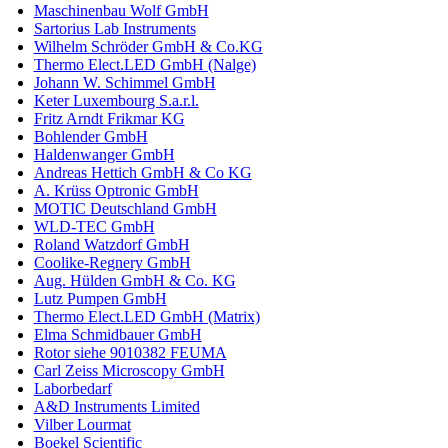
Maschinenbau Wolf GmbH
Sartorius Lab Instruments
Wilhelm Schröder GmbH & Co.KG
Thermo Elect.LED GmbH (Nalge)
Johann W. Schimmel GmbH
Keter Luxembourg S.a.r.l.
Fritz Arndt Frikmar KG
Bohlender GmbH
Haldenwanger GmbH
Andreas Hettich GmbH & Co KG
A. Krüss Optronic GmbH
MOTIC Deutschland GmbH
WLD-TEC GmbH
Roland Watzdorf GmbH
Coolike-Regnery GmbH
Aug. Hülden GmbH & Co. KG
Lutz Pumpen GmbH
Thermo Elect.LED GmbH (Matrix)
Elma Schmidbauer GmbH
Rotor siehe 9010382 FEUMA
Carl Zeiss Microscopy GmbH
Laborbedarf
A&D Instruments Limited
Vilber Lourmat
Boekel Scientific