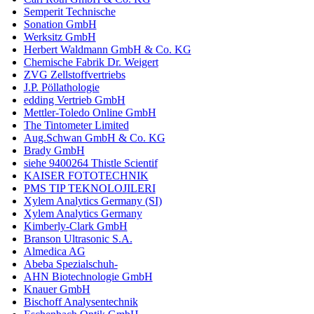
Semperit Technische
Sonation GmbH
Werksitz GmbH
Herbert Waldmann GmbH & Co. KG
Chemische Fabrik Dr. Weigert
ZVG Zellstoffvertriebs
J.P. Pöllathologie
edding Vertrieb GmbH
Mettler-Toledo Online GmbH
The Tintometer Limited
Aug.Schwan GmbH & Co. KG
Brady GmbH
siehe 9400264 Thistle Scientif
KAISER FOTOTECHNIK
PMS TIP TEKNOLOJILERI
Xylem Analytics Germany (SI)
Xylem Analytics Germany
Kimberly-Clark GmbH
Branson Ultrasonic S.A.
Almedica AG
Abeba Spezialschuh-
AHN Biotechnologie GmbH
Knauer GmbH
Bischoff Analysentechnik