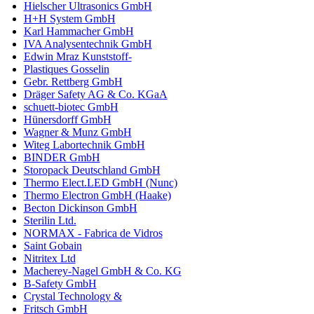
Hielscher Ultrasonics GmbH
H+H System GmbH
Karl Hammacher GmbH
IVA Analysentechnik GmbH
Edwin Mraz Kunststoff-
Plastiques Gosselin
Gebr. Rettberg GmbH
Dräger Safety AG & Co. KGaA
schuett-biotec GmbH
Hünersdorff GmbH
Wagner & Munz GmbH
Witeg Labortechnik GmbH
BINDER GmbH
Storopack Deutschland GmbH
Thermo Elect.LED GmbH (Nunc)
Thermo Electron GmbH (Haake)
Becton Dickinson GmbH
Sterilin Ltd.
NORMAX - Fabrica de Vidros
Saint Gobain
Nitritex Ltd
Macherey-Nagel GmbH & Co. KG
B-Safety GmbH
Crystal Technology &
Fritsch GmbH