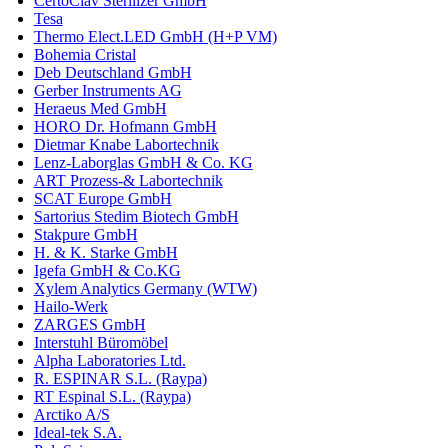
CertoClav Sterilizer GmbH
Tesa
Thermo Elect.LED GmbH (H+P VM)
Bohemia Cristal
Deb Deutschland GmbH
Gerber Instruments AG
Heraeus Med GmbH
HORO Dr. Hofmann GmbH
Dietmar Knabe Labortechnik
Lenz-Laborglas GmbH & Co. KG
ART Prozess-& Labortechnik
SCAT Europe GmbH
Sartorius Stedim Biotech GmbH
Stakpure GmbH
H. & K. Starke GmbH
Igefa GmbH & Co.KG
Xylem Analytics Germany (WTW)
Hailo-Werk
ZARGES GmbH
Interstuhl Büromöbel
Alpha Laboratories Ltd.
R. ESPINAR S.L. (Raypa)
RT Espinal S.L. (Raypa)
Arctiko A/S
Ideal-tek S.A.