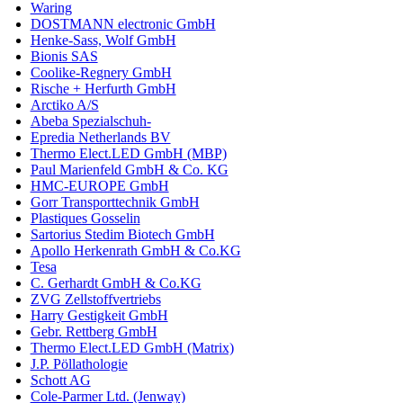
Waring
DOSTMANN electronic GmbH
Henke-Sass, Wolf GmbH
Bionis SAS
Coolike-Regnery GmbH
Rische + Herfurth GmbH
Arctiko A/S
Abeba Spezialschuh-
Epredia Netherlands BV
Thermo Elect.LED GmbH (MBP)
Paul Marienfeld GmbH & Co. KG
HMC-EUROPE GmbH
Gorr Transporttechnik GmbH
Plastiques Gosselin
Sartorius Stedim Biotech GmbH
Apollo Herkenrath GmbH & Co.KG
Tesa
C. Gerhardt GmbH & Co.KG
ZVG Zellstoffvertriebs
Harry Gestigkeit GmbH
Gebr. Rettberg GmbH
Thermo Elect.LED GmbH (Matrix)
J.P. Pöllathologie
Schott AG
Cole-Parmer Ltd. (Jenway)