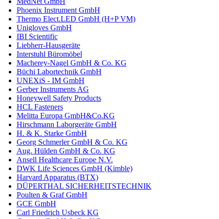
MedNet GmbH
Phoenix Instrument GmbH
Thermo Elect.LED GmbH (H+P VM)
Unigloves GmbH
IBI Scientific
Liebherr-Hausgeräte
Interstuhl Büromöbel
Macherey-Nagel GmbH & Co. KG
Büchi Labortechnik GmbH
UNEXiS - IM GmbH
Gerber Instruments AG
Honeywell Safety Products
HCL Fasteners
Melitta Europa GmbH&Co.KG
Hirschmann Laborgeräte GmbH
H. & K. Starke GmbH
Georg Schmerler GmbH & Co. KG
Aug. Hülden GmbH & Co. KG
Ansell Healthcare Europe N.V.
DWK Life Sciences GmbH (Kimble)
Harvard Apparatus (BTX)
DÜPERTHAL SICHERHEITSTECHNIK
Poulten & Graf GmbH
GCE GmbH
Carl Friedrich Usbeck KG