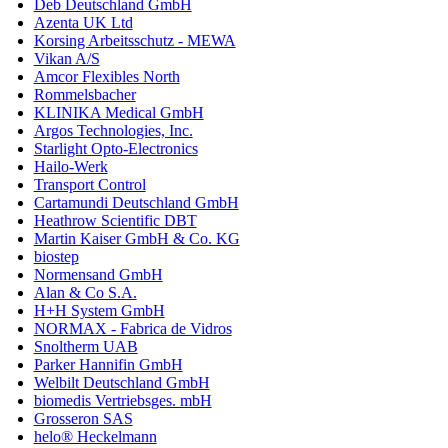
Deb Deutschland GmbH
Azenta UK Ltd
Korsing Arbeitsschutz - MEWA
Vikan A/S
Amcor Flexibles North
Rommelsbacher
KLINIKA Medical GmbH
Argos Technologies, Inc.
Starlight Opto-Electronics
Hailo-Werk
Transport Control
Cartamundi Deutschland GmbH
Heathrow Scientific DBT
Martin Kaiser GmbH & Co. KG
biostep
Normensand GmbH
Alan & Co S.A.
H+H System GmbH
NORMAX - Fabrica de Vidros
Snoltherm UAB
Parker Hannifin GmbH
Welbilt Deutschland GmbH
biomedis Vertriebsges. mbH
Grosseron SAS
helo® Heckelmann