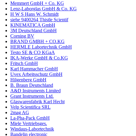
Memmert GmbH + Co. KG
Lenz-Laborglas GmbH & Co. KG
H W S Hans W. Schmidt
siehe 9400264 Thistle Scientif
KINEMATICA GmbH
3M Deutschland GmbH
Corning BV
BRAND GMBH + CO.KG
HERMLE Labortechnik GmbH
Testo SE & CO KGaA
IKA-Werke GmbH & Co.KG
Fritsch GmbH
Karl Hammacher GmbH
Uvex Arbeitsschutz GmbH
Hilgenberg GmbH
B. Braun Deutschland
A&D Instruments Limited
Grant Instruments Ltd.
Glaswarenfabrik Karl Hecht
Velp Scientifica SRL
2mag AG
La-Pha-Pack GmbH
Miele Vertriebsges.
Windaus-Labortechnik
Bandelin electronic