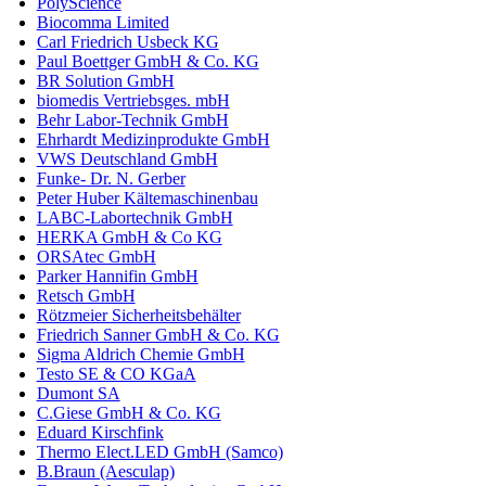
PolyScience
Biocomma Limited
Carl Friedrich Usbeck KG
Paul Boettger GmbH & Co. KG
BR Solution GmbH
biomedis Vertriebsges. mbH
Behr Labor-Technik GmbH
Ehrhardt Medizinprodukte GmbH
VWS Deutschland GmbH
Funke- Dr. N. Gerber
Peter Huber Kältemaschinenbau
LABC-Labortechnik GmbH
HERKA GmbH & Co KG
ORSAtec GmbH
Parker Hannifin GmbH
Retsch GmbH
Rötzmeier Sicherheitsbehälter
Friedrich Sanner GmbH & Co. KG
Sigma Aldrich Chemie GmbH
Testo SE & CO KGaA
Dumont SA
C.Giese GmbH & Co. KG
Eduard Kirschfink
Thermo Elect.LED GmbH (Samco)
B.Braun (Aesculap)