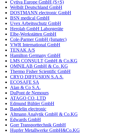
Cytiva Europe GmbH (S+S)
Welbilt Deutschland GmbH
DOSTMANN electronic GmbH
BSN medical GmbH
Uvex Arbeitsschutz GmbH
Herolab GmbH Laborgeräte
Elbe-Werkstätten GmbH
Cole-Parmer GmbH (Ismatec)
VWR International GmbH
TENAK A/S
Hamilton Germany GmbH
LMS CONSULT GmbH & Co.KG
OMNILAB GmbH & Co. KG
Thermo Fisher Scientific GmbH
CRYO DIFFUSION S.A.S.
ECOSAFE SA
Alan & Co S.A.
DuPont de Nemours
ATAGO CO.,LTD
Edmund Bühler GmbH
Bandelin electronic
Altmann Analytik GmbH & Co.KG
Edwards GmbH
Gorr Transporttechnik GmbH
Hupfer Metallwerke GmbH&Co.KG