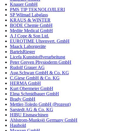
Knauer GmbH
PMS TIP TEKNOLOJILERI
SP Wilmad Labglass
KRAUS & WINTER
BODE Chemie GmbH
Medite Medical GmbH
A J Cope & Son Ltd.
EUROTIME Uhrenvert. GmbH
Maack Laborgeräte
BartelsRieger
Licefa Kunststoffverarbeitung
Peter Greven Physioderm GmbH
Rudolf Grauer AG
Aug.Schwan GmbH & Co. KG
C.Giese GmbH & Co. KG
HERMA GmbH
Kurt Obermeier GmbH
Elma Schmidbauer GmbH
Brady GmbH
Mettler-Toledo GmbH (Prozesst)
Sarstedt AG & Co. KG
HIBU Eismaschinen
Ahlstrom-Munksjö Germany GmbH
Haubold
Maassen GmbH