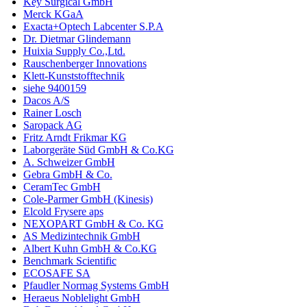
Key Surgical GmbH
Merck KGaA
Exacta+Optech Labcenter S.P.A
Dr. Dietmar Glindemann
Huixia Supply Co.,Ltd.
Rauschenberger Innovations
Klett-Kunststofftechnik
siehe 9400159
Dacos A/S
Rainer Losch
Saropack AG
Fritz Arndt Frikmar KG
Laborgeräte Süd GmbH & Co.KG
A. Schweizer GmbH
Gebra GmbH & Co.
CeramTec GmbH
Cole-Parmer GmbH (Kinesis)
Elcold Frysere aps
NEXOPART GmbH & Co. KG
AS Medizintechnik GmbH
Albert Kuhn GmbH & Co.KG
Benchmark Scientific
ECOSAFE SA
Pfaudler Normag Systems GmbH
Heraeus Noblelight GmbH