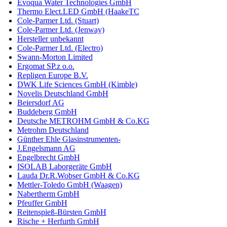
Evoqua Water Technologies GmbH
Thermo Elect.LED GmbH (HaakeTC
Cole-Parmer Ltd. (Stuart)
Cole-Parmer Ltd. (Jenway)
Hersteller unbekannt
Cole-Parmer Ltd. (Electro)
Swann-Morton Limited
Ergomat SP.z o.o.
Repligen Europe B.V.
DWK Life Sciences GmbH (Kimble)
Novelis Deutschland GmbH
Beiersdorf AG
Buddeberg GmbH
Deutsche METROHM GmbH & Co.KG
Metrohm Deutschland
Günther Ehle Glasinstrumenten-
J.Engelsmann AG
Engelbrecht GmbH
ISOLAB Laborgeräte GmbH
Lauda Dr.R.Wobser GmbH & Co.KG
Mettler-Toledo GmbH (Waagen)
Nabertherm GmbH
Pfeuffer GmbH
Reitenspieß-Bürsten GmbH
Rische + Herfurth GmbH