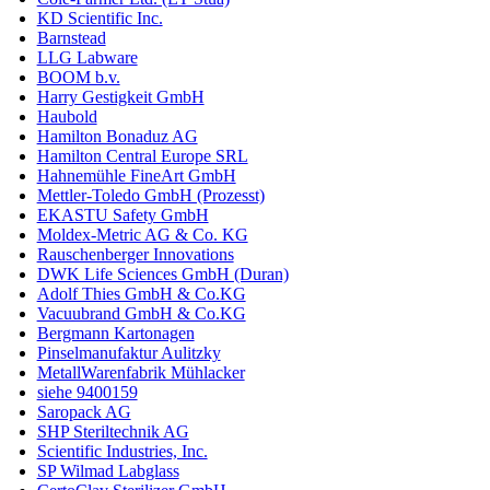
KD Scientific Inc.
Barnstead
LLG Labware
BOOM b.v.
Harry Gestigkeit GmbH
Haubold
Hamilton Bonaduz AG
Hamilton Central Europe SRL
Hahnemühle FineArt GmbH
Mettler-Toledo GmbH (Prozesst)
EKASTU Safety GmbH
Moldex-Metric AG & Co. KG
Rauschenberger Innovations
DWK Life Sciences GmbH (Duran)
Adolf Thies GmbH & Co.KG
Vacuubrand GmbH & Co.KG
Bergmann Kartonagen
Pinselmanufaktur Aulitzky
MetallWarenfabrik Mühlacker
siehe 9400159
Saropack AG
SHP Steriltechnik AG
Scientific Industries, Inc.
SP Wilmad Labglass