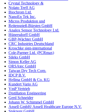
Crystal Technology &
Nolato Treff AG
Biochrom Ltd.
NanoEn Tek Inc.
Micros Produktion und
Reitenspieß-Bürsten GmbH
Analox Sensor Technology Ltd.
Hünersdorff GmbH
GBP-Wächter GmbH
CRC Industries Deutschland
Kroschke sign-international
Cole-Parmer Ltd. (PCRmax)
Sileks GmbH
Simon Keller AG
ORSAtec GmbH
Taiwan Dry Tech Corp.
IDCP B.V.
Hellma GmbH & Co. KG
Kundert Vario AG
VmP Vertrieb
Distillation Engineering
Gerd Schneider
Johann W. Schimmel GmbH
Ansell GmbH/ Ansell Healthcare Europe N.V.
Stakpure GmbH