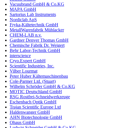
Vacuubrand GmbH & Co.KG
MAPA GmbH
Sartorius Lab Instruments
Nordiclab ApS
Fryka-Kältetechnik GmbH
MetallWarenfabrik Mühlacker
CHEM-LAB n.v.
Gardner Denver Thomas GmbH
Chemische Fabrik Dr. Weigert
Behr Labor-Technik GmbH
interscience
Cryo.Expert GmbH
Scientific Industries, Inc.
Vilber Lourmat
Peter Huber Kältemaschinenbau
Cole-Parmer Ltd. (Stuart)
Wilhelm Schröder GmbH & Co.KG
MOTIC Deutschland GmbH
RSG Rostfrei-Schneidwerkzeuge
Eschenbach Optik GmbH
Trajan Scientific Europe Ltd
Haldenwanger GmbH
AHN Biotechnologie GmbH
Ohaus GmbH
Ludwig Schneider GmbH & Co.KG