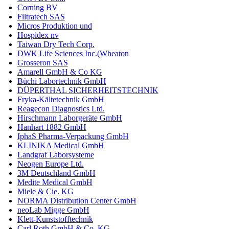
Corning BV
Filtratech SAS
Micros Produktion und
Hospidex nv
Taiwan Dry Tech Corp.
DWK Life Sciences Inc.(Wheaton
Grosseron SAS
Amarell GmbH & Co KG
Büchi Labortechnik GmbH
DÜPERTHAL SICHERHEITSTECHNIK
Fryka-Kältetechnik GmbH
Reagecon Diagnostics Ltd.
Hirschmann Laborgeräte GmbH
Hanhart 1882 GmbH
IphaS Pharma-Verpackung GmbH
KLINIKA Medical GmbH
Landgraf Laborsysteme
Neogen Europe Ltd.
3M Deutschland GmbH
Medite Medical GmbH
Miele & Cie. KG
NORMA Distribution Center GmbH
neoLab Migge GmbH
Klett-Kunststofftechnik
Carl Roth GmbH & Co. KG