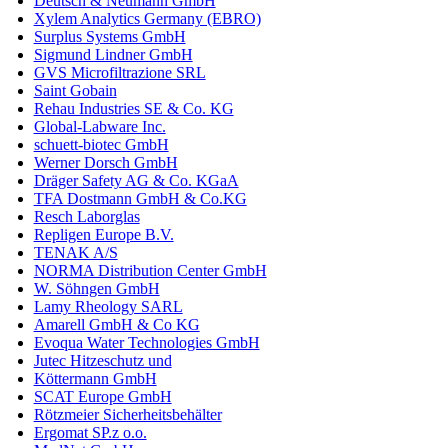
Deutsch & Neumann GmbH
Xylem Analytics Germany (EBRO)
Surplus Systems GmbH
Sigmund Lindner GmbH
GVS Microfiltrazione SRL
Saint Gobain
Rehau Industries SE & Co. KG
Global-Labware Inc.
schuett-biotec GmbH
Werner Dorsch GmbH
Dräger Safety AG & Co. KGaA
TFA Dostmann GmbH & Co.KG
Resch Laborglas
Repligen Europe B.V.
TENAK A/S
NORMA Distribution Center GmbH
W. Söhngen GmbH
Lamy Rheology SARL
Amarell GmbH & Co KG
Evoqua Water Technologies GmbH
Jutec Hitzeschutz und
Köttermann GmbH
SCAT Europe GmbH
Rötzmeier Sicherheitsbehälter
Ergomat SP.z o.o.