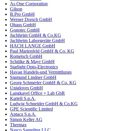
As One Corporation
Gilson
B.Pro GmbH
Werner Dorsch GmbH
Ohaus GmbH
Gonotec GmbH
Juchheim GmbH & Co.KG
Juchheim Laborgeräte GmbH
HACH LANGE GmbH
Paul Marienfeld GmbH & Co. KG
Rometsch GmbH
Schülke & Mayr GmbH
Starlight Opto-Electronics
Havag Handels-und Vermittlungs
Sigmund Lindner GmbH
Georg Schmerler GmbH & Co. KG
Unigloves GmbH
Langkavel Office + Lab GbR
Kartell S.p.A.
Ludwig Schneider GmbH & Co.KG
GPE Scientific Limited
Aptaca S.p.A.
Simon Keller AG
Thermax
Nasco Sampling LLC