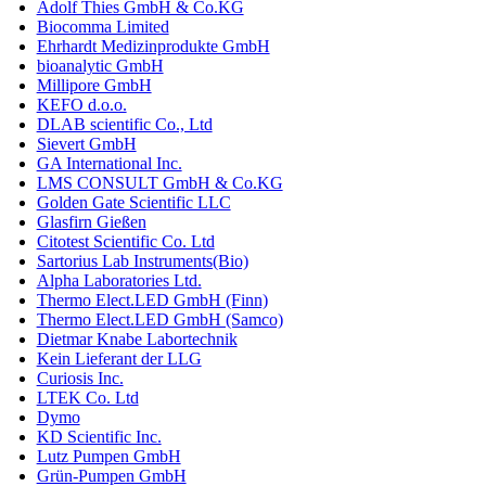
Adolf Thies GmbH & Co.KG
Biocomma Limited
Ehrhardt Medizinprodukte GmbH
bioanalytic GmbH
Millipore GmbH
KEFO d.o.o.
DLAB scientific Co., Ltd
Sievert GmbH
GA International Inc.
LMS CONSULT GmbH & Co.KG
Golden Gate Scientific LLC
Glasfirn Gießen
Citotest Scientific Co. Ltd
Sartorius Lab Instruments(Bio)
Alpha Laboratories Ltd.
Thermo Elect.LED GmbH (Finn)
Thermo Elect.LED GmbH (Samco)
Dietmar Knabe Labortechnik
Kein Lieferant der LLG
Curiosis Inc.
LTEK Co. Ltd
Dymo
KD Scientific Inc.
Lutz Pumpen GmbH
Grün-Pumpen GmbH