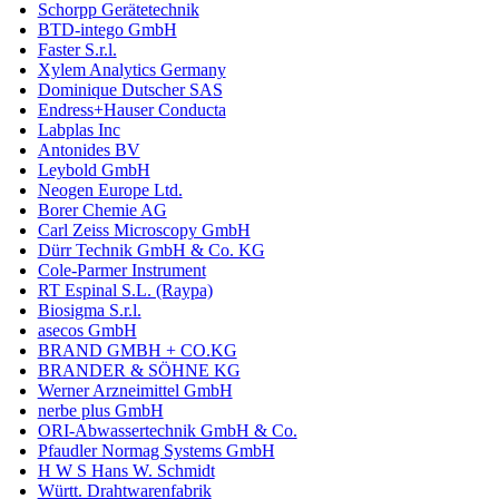
Schorpp Gerätetechnik
BTD-intego GmbH
Faster S.r.l.
Xylem Analytics Germany
Dominique Dutscher SAS
Endress+Hauser Conducta
Labplas Inc
Antonides BV
Leybold GmbH
Neogen Europe Ltd.
Borer Chemie AG
Carl Zeiss Microscopy GmbH
Dürr Technik GmbH & Co. KG
Cole-Parmer Instrument
RT Espinal S.L. (Raypa)
Biosigma S.r.l.
asecos GmbH
BRAND GMBH + CO.KG
BRANDER & SÖHNE KG
Werner Arzneimittel GmbH
nerbe plus GmbH
ORI-Abwassertechnik GmbH & Co.
Pfaudler Normag Systems GmbH
H W S Hans W. Schmidt
Württ. Drahtwarenfabrik