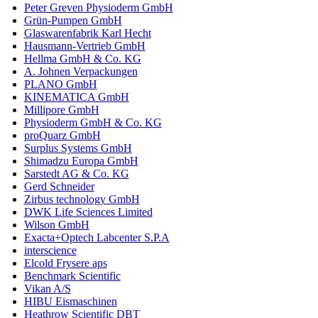
Peter Greven Physioderm GmbH
Grün-Pumpen GmbH
Glaswarenfabrik Karl Hecht
Hausmann-Vertrieb GmbH
Hellma GmbH & Co. KG
A. Johnen Verpackungen
PLANO GmbH
KINEMATICA GmbH
Millipore GmbH
Physioderm GmbH & Co. KG
proQuarz GmbH
Surplus Systems GmbH
Shimadzu Europa GmbH
Sarstedt AG & Co. KG
Gerd Schneider
Zirbus technology GmbH
DWK Life Sciences Limited
Wilson GmbH
Exacta+Optech Labcenter S.P.A
interscience
Elcold Frysere aps
Benchmark Scientific
Vikan A/S
HIBU Eismaschinen
Heathrow Scientific DBT