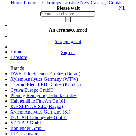
Home
Products
Labortops
Labstore
New
Catalogs
Contact
|
Please wait
NL
Your message is being sent
An error occurred
Filter
Shopping cart
Home
Sign in
Labstore
Brands
DWK Life Sciences GmbH (Duran)
Xylem Analytics Germany (WTW)
Thermo Elect.LED GmbH (Kendro)
Cytiva Europe GmbH
Pfennig Reinigungstechnik GmbH
Hahnemühle FineArt GmbH
R. ESPINAR S.L. (Raypa)
Xylem Analytics Germany (SI)
ISOLAB Laborgeräte GmbH
VITLAB GmbH
Bohlender GmbH
LLG Labware