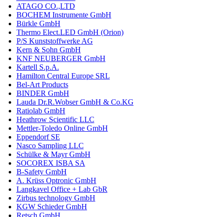
ATAGO CO.,LTD
BOCHEM Instrumente GmbH
Bürkle GmbH
Thermo Elect.LED GmbH (Orion)
P/S Kunststoffwerke AG
Kern & Sohn GmbH
KNF NEUBERGER GmbH
Kartell S.p.A.
Hamilton Central Europe SRL
Bel-Art Products
BINDER GmbH
Lauda Dr.R.Wobser GmbH & Co.KG
Ratiolab GmbH
Heathrow Scientific LLC
Mettler-Toledo Online GmbH
Eppendorf SE
Nasco Sampling LLC
Schülke & Mayr GmbH
SOCOREX ISBA SA
B-Safety GmbH
A. Krüss Optronic GmbH
Langkavel Office + Lab GbR
Zirbus technology GmbH
KGW Schieder GmbH
Retsch GmbH