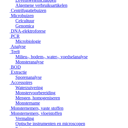
Levenswetenschappen
Algemene verbruiksartikelen
Centrifugatiebuizen
Microbuizen
Celcultuur
Genomica
DNA-elektroforese
PCR
Microbiologie
Analyse
Teelt
Milieu-, bodem-, water-, voedselanalyse
Monsteranalyse
BOD
Extractie
Sporenanalyse
Accessoires
Waterzuivering
Monstervoorbereiding
Mengen, homogeniseren
Monstername
Monsternemers, vaste stoffen
Monsternemers, vloeistoffen
Vermaling
Optische instrumenten en microscopen