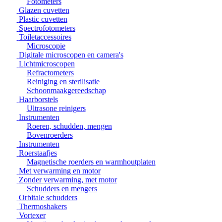
Fotometers
Glazen cuvetten
Plastic cuvetten
Spectrofotometers
Toiletaccessoires
Microscopie
Digitale microscopen en camera's
Lichtmicroscopen
Refractometers
Reiniging en sterilisatie
Schoonmaakgereedschap
Haarborstels
Ultrasone reinigers
Instrumenten
Roeren, schudden, mengen
Bovenroerders
Instrumenten
Roerstaafjes
Magnetische roerders en warmhoutplaten
Met verwarming en motor
Zonder verwarming, met motor
Schudders en mengers
Orbitale schudders
Thermoshakers
Vortexer