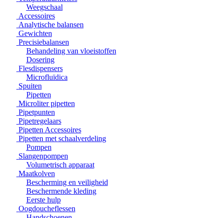
Weegschaal
Accessoires
Analytische balansen
Gewichten
Precisiebalansen
Behandeling van vloeistoffen
Dosering
Flesdispensers
Microfluïdica
Spuiten
Pipetten
Microliter pipetten
Pipetpunten
Pipetregelaars
Pipetten Accessoires
Pipetten met schaalverdeling
Pompen
Slangenpompen
Volumetrisch apparaat
Maatkolven
Bescherming en veiligheid
Beschermende kleding
Eerste hulp
Oogdoucheflessen
Handschoenen