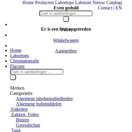
Home
Producten
Labortops
Labstore
Nieuw
Catalogi
Even geduld
Contact
|
EN
Uw bericht wordt verstuurd
Er is een fout opgetreden
Filter
Winkelwagen
Home
Aanmelden
Labortops
Chromatografie
Flacons
Merken
Categorieën
Algemene labobenodigdheden
Algemene hulpmiddelen
Etiketten
Zakken, Folies
Buizen
Gereedschap
Tang