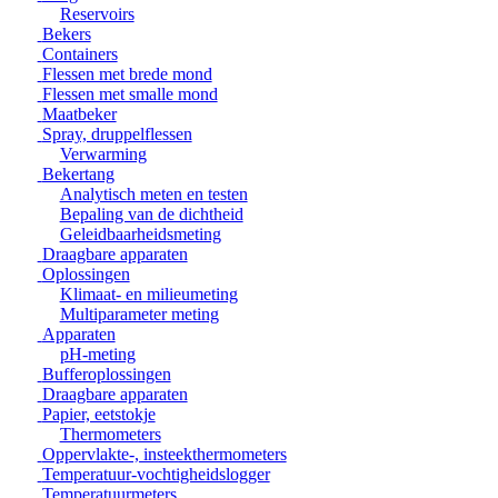
Reservoirs
Bekers
Containers
Flessen met brede mond
Flessen met smalle mond
Maatbeker
Spray, druppelflessen
Verwarming
Bekertang
Analytisch meten en testen
Bepaling van de dichtheid
Geleidbaarheidsmeting
Draagbare apparaten
Oplossingen
Klimaat- en milieumeting
Multiparameter meting
Apparaten
pH-meting
Bufferoplossingen
Draagbare apparaten
Papier, eetstokje
Thermometers
Oppervlakte-, insteekthermometers
Temperatuur-vochtigheidslogger
Temperatuurmeters