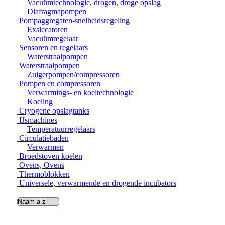
Vacuümtechnologie, drogen, droge opslag
Diafragmapompen
Pompaggregaten-snelheidsregeling
Exsiccatoren
Vacuümregelaar
Sensoren en regelaars
Waterstraalpompen
Waterstraalpompen
Zuigerpompen/compressoren
Pompen en compressoren
Verwarmings- en koeltechnologie
Koeling
Cryogene opslagtanks
IJsmachines
Temperatuurregelaars
Circulatiebaden
Verwarmen
Broedstoven koelen
Ovens, Ovens
Thermoblokken
Universele, verwarmende en drogende incubators