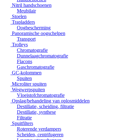
Nitril handschoenen
Meubilair
Stoelen
Trapladders
Oogbescherming
Panoramische oogschelpen
Transport
Trolleys
Chromatografie
Dunnelaagchromatografie
Flacons
Gaschromatografie
GC-kolommen
Spuiten
Microliter spuiten
Wegwerpspuiten
Vloeistofchromatografie
Opslag/behandeling van oplosmiddelen
Destillatie, scheiding, filtratie
Destillatie, synthese
Filtratie
Spuitfilters
Roterende verdampers
Scheiden, centrifugeren